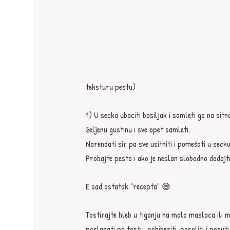
teksturu pestu)
1) U secka ubaciti bosiljak i samleti ga na sitn
željenu gustinu i sve opet samleti.
Narendati sir pa sve usitniti i pomešati u seck
Probajte pesto i ako je neslan slobodno dodajte
E sad ostatak "recepta" 😅
Tostirajte hleb u tiganju na malo maslaca ili 
poslagati po tostu, pobiberiti, posoliti i posut