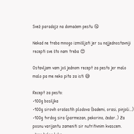
Svež paradajz na domaćem pestu 🤤
Nekad ne treba mnogo izmišljati jer su najjednostavniji 
recepti sve što nam treba 😍
Ostavljam vam još jednom recept za pesto jer malo 
malo pa me neko pita za isti 😅
Recept za pesto:
•100g bosiljka
•100g sirovih orašastih plodova (bademi, orasi, pinjoli...)
•100g tvrdog sira (parmezan, pekorino, čedar..) Za 
posnu varijantu zameniti sir nutritivnim kvascem.