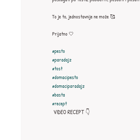
To je to, jednostavnije ne može 🥰
Prijatno 🤍
#pesto
#paradajz
#tost
#domacipesto
#domaciparadajz
#basta
#recept
 VIDEO RECEPT 👇