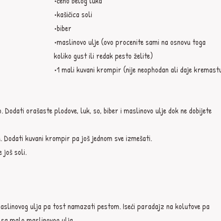
•čeno belog luka
•kašičica soli
•biber
•maslinovo ulje (ovo procenite sami na osnovu toga 
koliko gust ili redak pesto želite)
•1 mali kuvani krompir (nije neophodan ali daje kremast
o. Dodati orašaste plodove, luk, so, biber i maslinovo ulje dok ne dobijete 
u. Dodati kuvani krompir pa još jednom sve izmešati.
 još soli.
maslinovog ulja pa tost namazati pestom. Iseći paradajz na kolutove pa 
i sa malo maslinovog ulja.