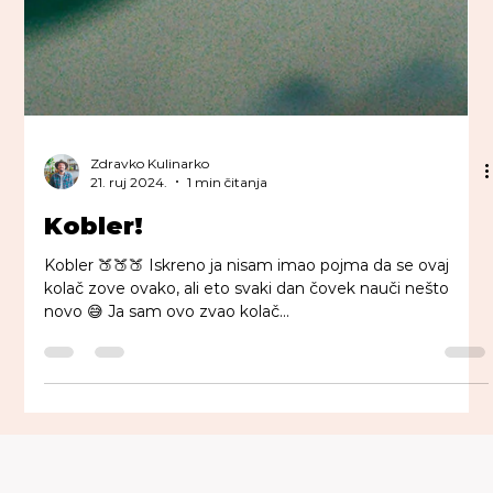
Zdravko Kulinarko
21. ruj 2024.
1 min čitanja
Kobler!
Kobler 🍑🍑🍑 Iskreno ja nisam imao pojma da se ovaj
kolač zove ovako, ali eto svaki dan čovek nauči nešto
novo 😅 Ja sam ovo zvao kolač...