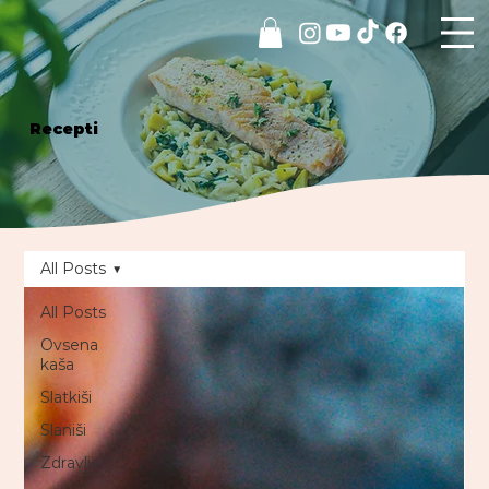
Recepti
All Posts
All Posts
Ovsena
kaša
Slatkiši
Slaniši
Zdravlje