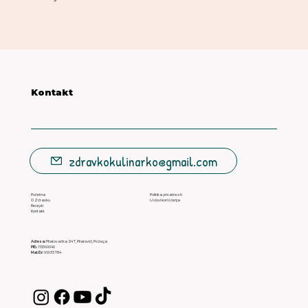
Kontakt
zdravkokulinarko@gmail.com
Početna
Politika privatnosti
O Zdravku
Uslovi korišćenja
Recepti
Kontakt
Adresa:
Pilatovačka 247, Pilatovići, Požega
PIB:
113590040
Mat.Br:
66933784