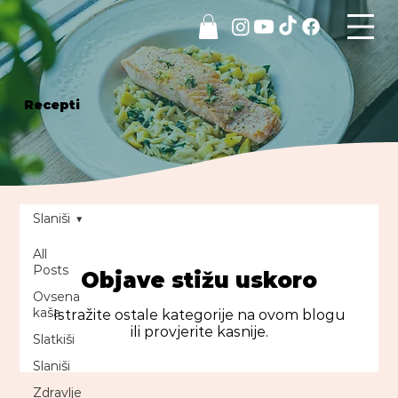
Recepti
Slaniši
All
Posts
Objave stižu uskoro
Ovsena
kaša
Istražite ostale kategorije na ovom blogu
ili provjerite kasnije.
Slatkiši
Slaniši
Zdravlje