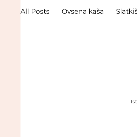
All Posts
Ovsena kaša
Slatkiš
Is