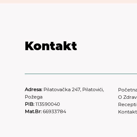
Kontakt
Adresa:
Pilatovačka 247, Pilatovići,
Početn
Požega
O Zdra
PIB:
113590040
Recepti
Mat.Br:
66933784
Kontak