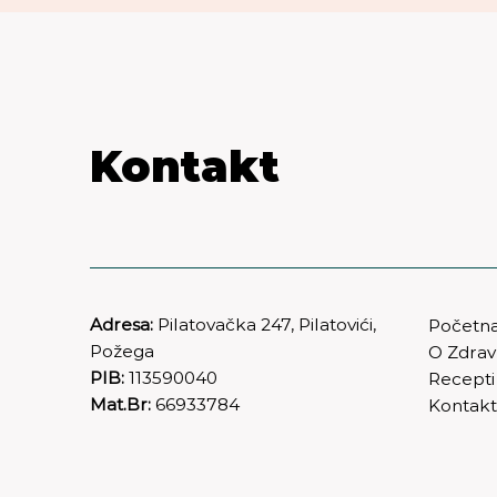
Kontakt
Adresa:
Pilatovačka 247, Pilatovići,
Početn
Požega
O Zdra
PIB:
113590040
Recepti
Mat.Br:
66933784
Kontak