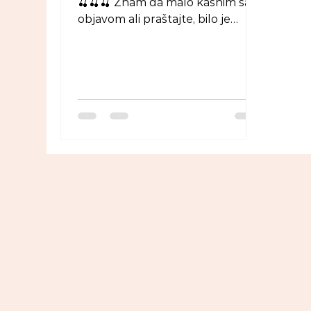
🍒🍒🍒 Znam da malo kasnim sa
objavom ali praštajte, bilo je
nekih obaveza pa nisam stigao
sve da...