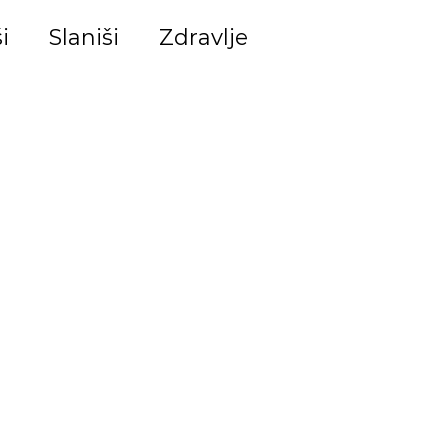
i
Slaniši
Zdravlje