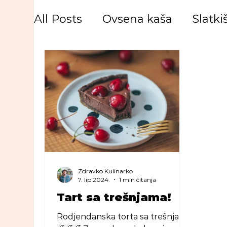
All Posts
Ovsena kaša
Slatkiš
Zdravko Kulinarko
7. lip 2024.
1 min čitanja
Tart sa trešnjama!
Rodjendanska torta sa trešnjama