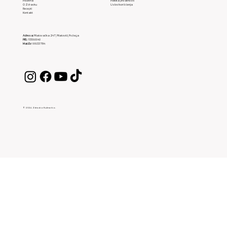
Početna
Politika privatnosti
O Zdravku
Uslovi korišćenja
Recepti
Kontakt
Adresa:
Pilatovačka 247, Pilatovići, Požega
PIB:
113590040
Mat.Br:
66933784
© 2024 Zdravko Kulinarko.