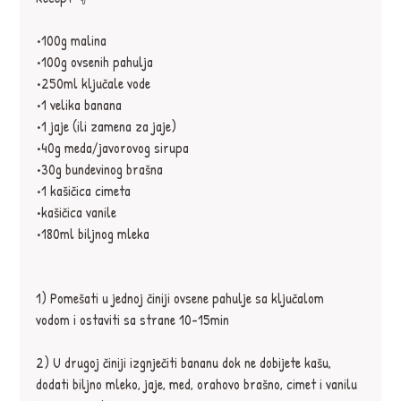
•100g malina⁣
•100g ovsenih pahulja⁣
•250ml ključale vode⁣
•1 velika banana
•1 jaje (ili zamena za jaje)⁣
•40g meda⁣/javorovog sirupa
•30g bundevinog brašna
•1 kašičica cimeta⁣
•kašičica vanile⁣
•180ml biljnog mleka⁣
1) Pomešati u jednoj činiji ovsene pahulje sa ključalom 
vodom i ostaviti sa strane 10-15min⁣
2) U drugoj činiji izgnječiti bananu dok ne dobijete kašu, 
dodati biljno mleko, jaje, med, orahovo brašno, cimet i vanilu 