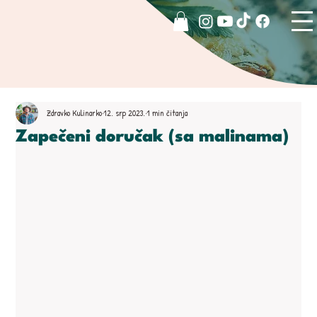
Zdravko Kulinarko
12. srp 2023.
1 min čitanja
Zapečeni doručak (sa malinama)