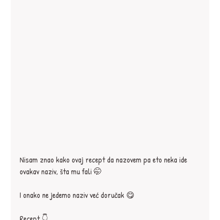
Nisam znao kako ovaj recept da nazovem pa eto neka ide 
ovakav naziv, šta mu fali 🤭
I onako ne jedemo naziv već doručak 😋
Recept 👇