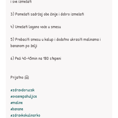
i sve izmešati⁣
3) Pomešati sadržaj obe činije i dobro izmešati⁣
4) Umešati lagano voće u smesu⁣
5) Prebaciti smesu u kalup i dodatno ukrasiti malinama i 
bananom po želji⁣
6) Peći 40-45min na 180 stepeni⁣
Prijatno 🤗⁣
#zdravdorucak
#ovsenepahuljice
#maline
#banane
#zdravkokulinarko