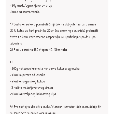
•80g meda/agave/javorov sirup⁣
•kašičica arome vanile⁣
1) Sastojke za koru pomešati činiji dok ne dobijete testastu smesu⁣
2) U kalup za tart prečnika 20cm (sa dnom koje se skida) prebaciti 
testo za koru, ravnomerno rasporedjujući i pritiskajući po dnu i po 
zidovima⁣
3) Peći u rerni na 180 stepeni 12-15 minuta
Fil:⁣
•200g kokosove kreme iz konzerve kokosovog mleka⁣
•4 kašike putera od lešnika
•4 kašike organskog kakaa⁣
•3 kašike meda/javorovog sirupa⁣
•1 kašika istoljenog kokosovog ulja
4) Sve sastojke ubaciti u secko/blender i izmešati dok se ne dobije fin 
fil. Prebaciti fil preko kore u kalupu.