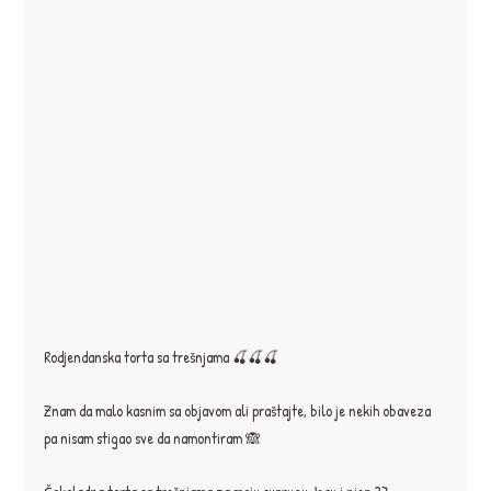
Rodjendanska torta sa trešnjama 🍒🍒🍒
Znam da malo kasnim sa objavom ali praštajte, bilo je nekih obaveza 
pa nisam stigao sve da namontiram 🙈