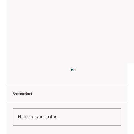
Komentari
Paradajz kimchi
Napišite komentar...