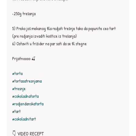
•250g trešanja
5) Preko još mekanog fila redjati trešnje tako da popunite ceo tart 
(pre redjanja izvaditi koštice iz trešanja)
6) Ostaviti u frižider na par sati da se fil stegne
Prijatnoooo 🍒
#torta
#tortasatresnjama
#tresnje
#cokoladnatorta
#rodjendanskatorta
#tart
#cokoladnitart
👇 VIDEO RECEPT 