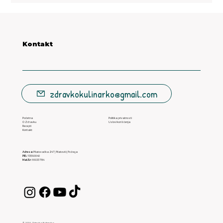
Kontakt
zdravkokulinarko@gmail.com
Početna
Politika privatnosti
O Zdravku
Uslovi korišćenja
Recepti
Kontakt
Adresa:
Pilatovačka 247, Pilatovići, Požega
PIB:
113590040
Mat.Br:
66933784
© 2024 Zdravko Kulinarko.