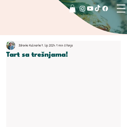
Zdravko Kulinarko
7. lip 2024.
1 min čitanja
Tart sa trešnjama!