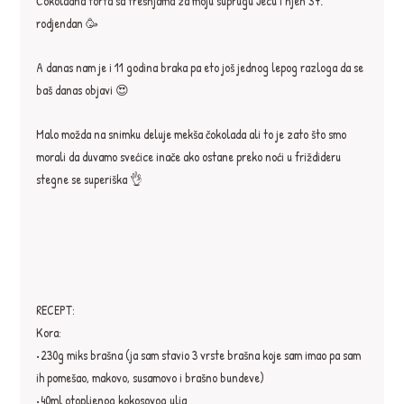
Čokoladna torta sa trešnjama za moju suprugu Jecu i njen 37. 
rodjendan 🥳
A danas nam je i 11 godina braka pa eto još jednog lepog razloga da se 
baš danas objavi 😍
Malo možda na snimku deluje mekša čokolada ali to je zato što smo 
morali da duvamo svećice inače ako ostane preko noći u friždideru 
stegne se superiška 👌
RECEPT:
Kora:⁣
•230g miks brašna⁣ (ja sam stavio 3 vrste brašna koje sam imao pa sam 
ih pomešao, makovo, susamovo i brašno bundeve)
•40ml otopljenog kokosovog ulja⁣