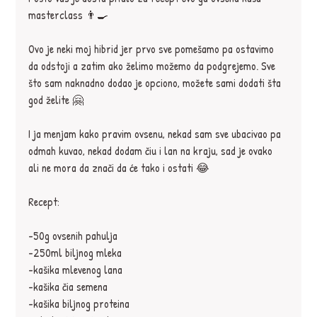
masterclass 👨‍🍳
Ovo je neki moj hibrid jer prvo sve pomešamo pa ostavimo 
da odstoji a zatim ako želimo možemo da podgrejemo. Sve 
što sam naknadno dodao je opciono, možete sami dodati šta 
god želite 🤗
I ja menjam kako pravim ovsenu, nekad sam sve ubacivao pa 
odmah kuvao, nekad dodam čiu i lan na kraju, sad je ovako 
ali ne mora da znači da će tako i ostati 😂
Recept:
-50g ovsenih pahulja
-250ml biljnog mleka
-kašika mlevenog lana
-kašika čia semena
-kašika biljnog proteina