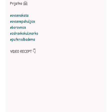
Prijatno 🤗
#ovsenakaša
#ovsenepahuljice
#borovnice
#zdravkokulinarko
#puterodbadema
VIDEO RECEPT 👇