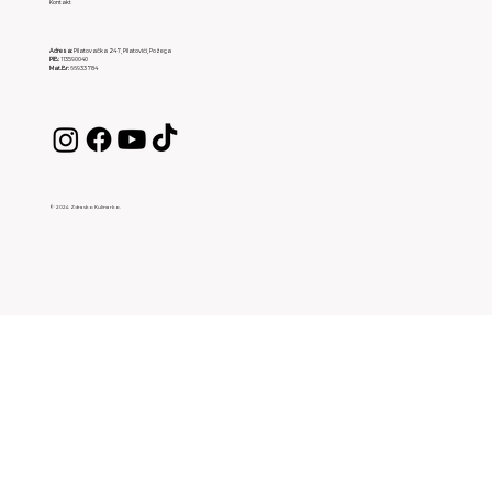
Kontakt
Adresa:
Pilatovačka 247, Pilatovići, Požega
PIB:
113590040
Mat.Br:
66933784
© 2024 Zdravko Kulinarko.