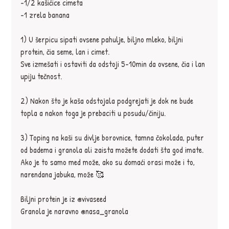
-1/2 kašićice cimeta
-1 zrela banana
1) U šerpicu sipati ovsene pahulje, biljno mleko, biljni 
protein, čia seme, lan i cimet.
Sve izmešati i ostaviti da odstoji 5-10min da ovsene, čia i lan 
upiju tečnost.
2) Nakon što je kaša odstojala podgrejati je dok ne bude 
topla a nakon toga je prebaciti u posudu/činiju.
3) Toping na kaši su divlje borovnice, tamna čokolada, puter 
od badema i granola ali zaista možete dodati šta god imate. 
Ako je to samo med može, ako su domaći orasi može i to, 
narendana jabuka, može 🥰
Biljni protein je iz @vivaseed
Granola je naravno @nasa_granola