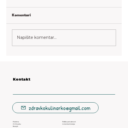
Komentari
Paradajz kimchi
Napišite komentar...
Kontakt
zdravkokulinarko@gmail.com
Početna
Politika privatnosti
O Zdravku
Uslovi korišćenja
Recepti