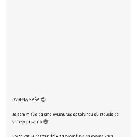
OVSENA KAŠA 😍
Ja sam mislio da smo ovsenu već apsolvirali ali izgleda da 
sam se prevario 😅
Pošto vas je dosta pitalo za recept evo ga ovsena kaša 