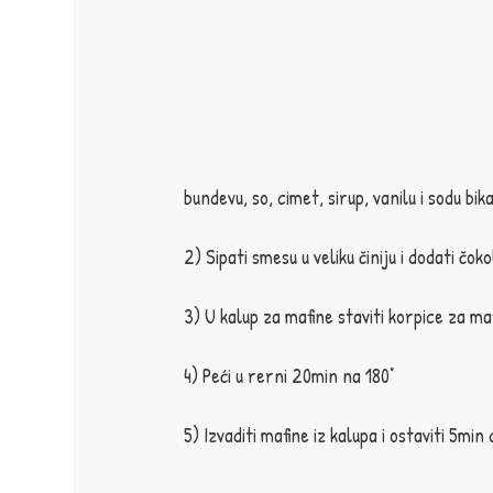
bundevu, so, cimet, sirup, vanilu i sodu bi
2) Sipati smesu u veliku činiju i dodati č
3) U kalup za mafine staviti korpice za maf
4) Peći u rerni 20min na 180°⁣
5) Izvaditi mafine iz kalupa i ostaviti 5min 