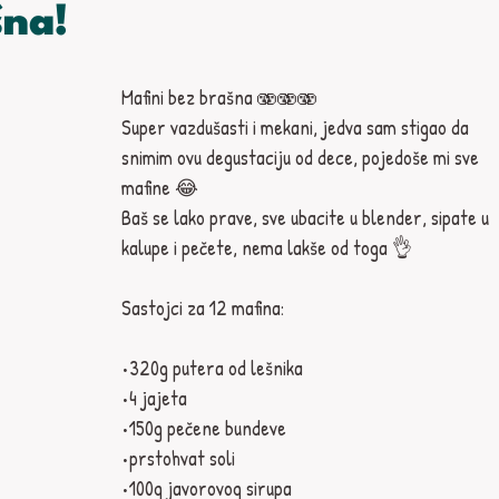
šna!
Mafini bez brašna 🫨🫨🫨
Super vazdušasti i mekani, jedva sam stigao da 
snimim ovu degustaciju od dece, pojedoše mi sve 
mafine 😂
Baš se lako prave, sve ubacite u blender, sipate u 
kalupe i pečete, nema lakše od toga 👌
Sastojci za 12 mafina:⁣
•320g putera od lešnika⁣
•4 jajeta⁣
•150g pečene bundeve
•prstohvat soli⁣
•100g javorovog sirupa⁣