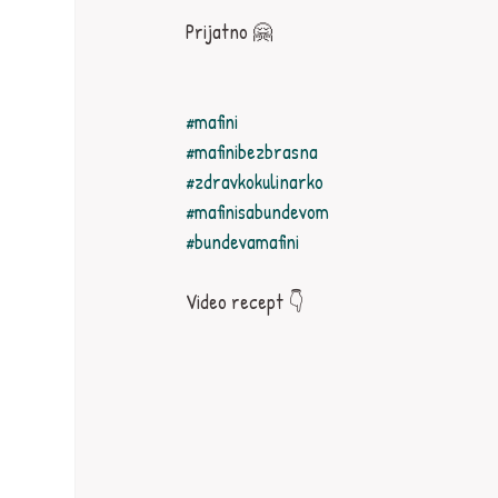
Prijatno 🤗⁣
#mafini
#mafinibezbrasna
#zdravkokulinarko
#mafinisabundevom
#bundevamafini
Video recept 👇