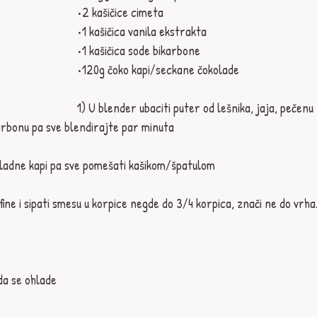
•2 kašičice cimeta⁣
•1 kašičica vanila ekstrakta⁣
•1 kašičica sode bikarbone⁣
•120g čoko kapi⁣/seckane čokolade
1) U blender ubaciti puter od lešnika, jaja, pečenu 
karbonu pa sve blendirajte par minuta⁣
okoladne kapi pa sve pomešati kašikom/špatulom⁣
ine i sipati smesu u korpice negde do 3/4 korpica, znači ne do vrha.
da se ohlade⁣