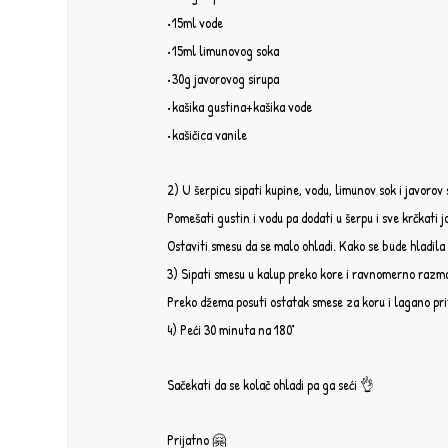
•15ml vode⁣⁣
•15ml limunovog soka⁣⁣
•30g javorovog sirupa⁣⁣
•kašika gustina+kašika vode⁣⁣
•kašičica vanile⁣⁣
2) U šerpicu sipati kupine, vodu, limunov sok i javorov si
Pomešati gustin i vodu pa dodati u šerpu i sve krčkati jo
Ostaviti smesu da se malo ohladi. Kako se bude hladila b
3) Sipati smesu u kalup preko kore i ravnomerno razm
Preko džema posuti ostatak smese za koru i lagano prit
4) Peći 30 minuta na 180°⁣⁣
Sačekati da se kolač ohladi pa ga seći 👌⁣⁣
Prijatno 🤗⁣⁣