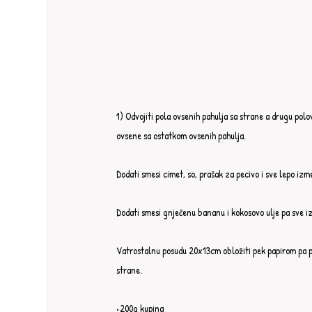
1) Odvojiti pola ovsenih pahulja sa strane a drugu pol
ovsene sa ostatkom ovsenih pahulja.⁣⁣
Dodati smesi cimet, so, prašak za pecivo i sve lepo izmeš
Dodati smesi gnječenu bananu i kokosovo ulje pa sve izm
Vatrostalnu posudu 20x13cm obložiti pek papirom pa pol
strane.⁣⁣
•200g kupina