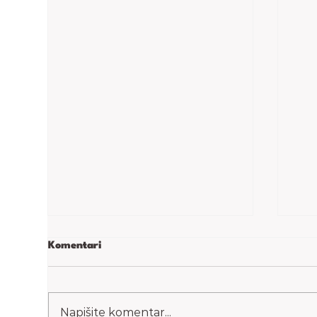
Komentari
Snickers torta
Par
Napišite komentar...