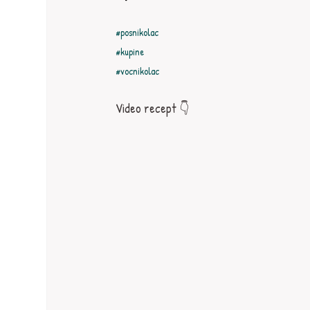
#posnikolac
#kupine
#vocnikolac
Video recept 👇