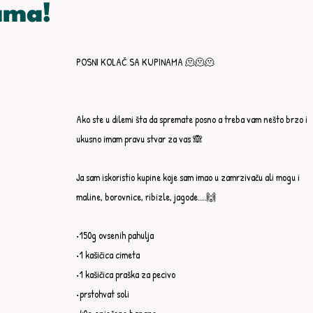
ama!
POSNI KOLAČ SA KUPINAMA 🫠🫠🫠
Ako ste u dilemi šta da spremate posno a treba vam nešto brzo i 
ukusno imam pravu stvar za vas 🙈
Ja sam iskoristio kupine koje sam imao u zamrzivaču ali mogu i 
maline, borovnice, ribizle, jagode....🙌
•150g ovsenih pahulja⁣⁣
•1 kašičica cimeta⁣⁣
•1 kašičica praška za pecivo⁣⁣
•prstohvat soli⁣⁣