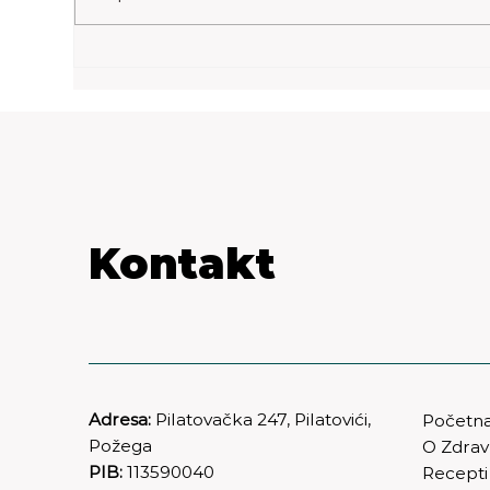
Kontakt
Adresa:
Pilatovačka 247, Pilatovići,
Početn
Požega
O Zdra
PIB:
113590040
Recepti