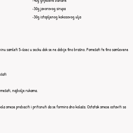
•40g gnječene banane⁣⁣
•30g javorovog sirupa⁣⁣
•30g istopljenog kokosovog ulja⁣⁣
ovinu samleti 5-6sec u secku dok se ne dobije fino brašno. Pomešati te fino samlevene 
ati ⁣⁣
ešati, najbolje rukama.⁣⁣
a smese prebaciti i pritisnuti da se formira dno kolača. Ostatak smese ostaviti sa 