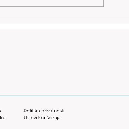
Rižoto sa sušenim
paradajzem
a
Politika privatnosti
vku
Uslovi korišćenja