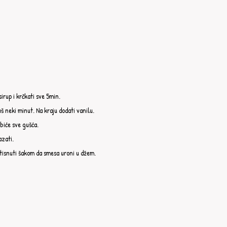
rup i krčkati sve 5min.⁣⁣
š neki minut. Na kraju dodati vanilu.⁣⁣
iće sve gušća.⁣⁣
azati.
isnuti šakom da smesa uroni u džem.⁣⁣