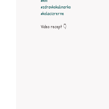
#kivi
#zdravkokulinarko
#kolacizrerne
Video recept 👇