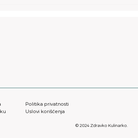
Rižoto sa sušenim
paradajzem
a
Politika privatnosti
vku
Uslovi korišćenja
© 2024 Zdravko Kulinarko.
t