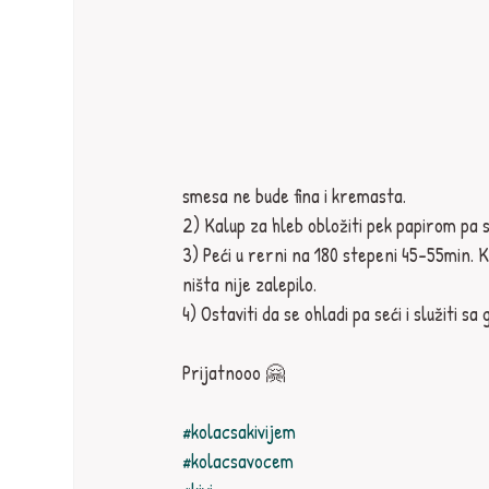
smesa ne bude fina i kremasta.
2) Kalup za hleb obložiti pek papirom pa s
3) Peći u rerni na 180 stepeni 45-55min. K
ništa nije zalepilo.
4) Ostaviti da se ohladi pa seći i služiti
Prijatnooo 🤗
#kolacsakivijem
#kolacsavocem