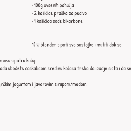
•100g ovsenih pahulja
•2 kašičice praška za pecivo
•1 kašičica sode bikarbone
1) U blender sipati sve sastojke i mutiti dok se 
mesu sipati u kalup.
ada ubodete čačkalicom sredinu kolača treba da izadje čista i da se
 sa grčkim jogurtom i javorovim sirupom/medom