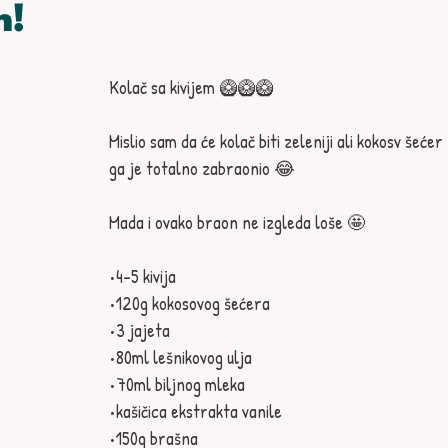
m!
Kolač sa kivijem 🥝🥝🥝
Mislio sam da će kolač biti zeleniji ali kokosv šećer 
ga je totalno zabraonio 😂
Mada i ovako braon ne izgleda loše 🤩
•4-5 kivija
•120g kokosovog šećera
•3 jajeta
•80ml lešnikovog ulja
•70ml biljnog mleka
•kašičica ekstrakta vanile
•150g brašna