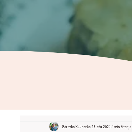
Zdravko Kulinarko
29. ožu 2024.
1 min čitanja