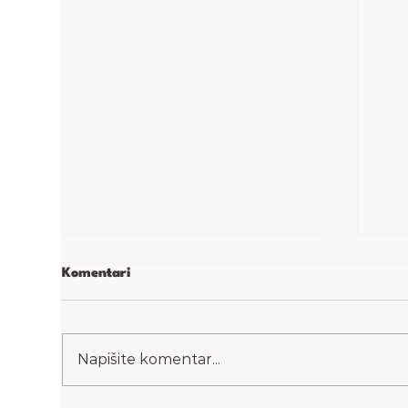
Komentari
Snickers torta
Par
Napišite komentar...