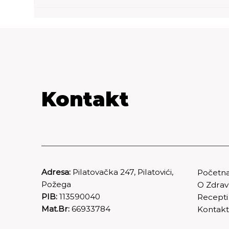
Kontakt
Adresa:
Pilatovačka 247, Pilatovići,
Početn
Požega
O Zdra
PIB:
113590040
Recepti
Mat.Br:
66933784
Kontak